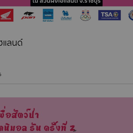
ไฮแลนด์
6