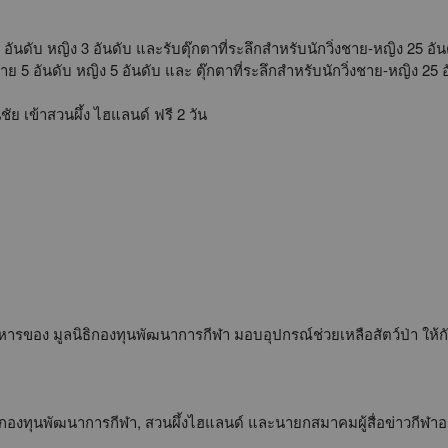
 อันดับ หญิง 3 อันดับ และรับตุ๊กตาที่ระลึกสำหรับนักวิ่งชาย-หญิง 25 อั
าย 5 อันดับ หญิง 5 อันดับ และ ตุ๊กตาที่ระลึกสำหรับนักวิ่งชาย-หญิง 25 
ชัย เข้าสวนผึ้ง ไฮแลนด์ ฟรี 2 วัน
หารของ มูลนิธิกองทุนพัฒนาการกีฬา มอบอุปกรณ์ช่วยเหลือสัตว์ป่า ให้กับ
นิธิกองทุนพัฒนาการกีฬา, สวนผึ้งไฮแลนด์ และนายกสมาคมผู้สื่อข่าวกีฬา