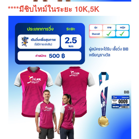
****มีชิบไทม์ในระยะ 10K,5K