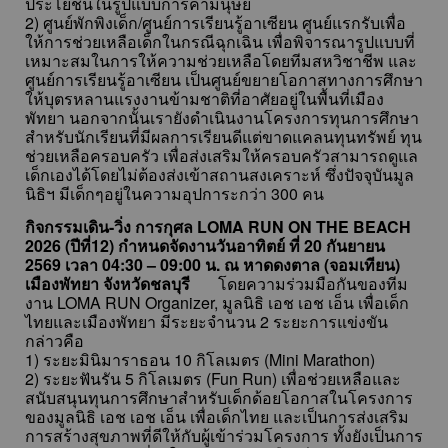
ประโยชน์ในรูปแบบการค้ามนุษย์
2) ศูนย์พักพิงเด็ก/ศูนย์การเรียนรู้อาเซียน ศูนย์แรกรับเพื่อ
ให้การช่วยเหลือเด็กในกรณีฉุกเฉิน เพื่อพิจารณารูปแบบที่
เหมาะสมในการให้ความช่วยเหลือโดยทีมสหวิชาชีพ และ
ศูนย์การเรียนรู้อาเซียน เป็นศูนย์ขยายโอกาสทางการศึกษา
ให้บุตรหลานแรงงานข้ามชาติที่อาศัยอยู่ในพื้นที่เมือง
พัทยา นอกจากนั้นเรายังดำเนินงานโครงการทุนการศึกษา
สำหรับนักเรียนที่มีผลการเรียนดีแต่ขาดแคลนทุนทรัพย์ ทุน
ช่วยเหลือครอบครัว เพื่อส่งเสริมให้ครอบครัวสามารถดูแล
เด็กเองได้โดยไม่ต้องส่งเข้าสถานสงเคราะห์ ซึ่งปัจจุบันมูล
นิธิฯ มีเด็กๆอยู่ในความอุปการะกว่า 300 คน
กิจกรรมเดิน-วิ่ง การกุศล LOMA RUN ON THE BEACH
2026 (ปีที่12)
กำหนดจัดงานวันอาทิตย์ ที่ 20 กันยายน
2569 เวลา 04:30 – 09:00 น. ณ หาดดงตาล (จอมเทียน)
เมืองพัทยา จังหวัดชลบุรี
โดยความร่วมมือกันของทีม
งาน LOMA RUN Organizer, มูลนิธิ เอช เอช เอ็น เพื่อเด็ก
ไทยและเมืองพัทยา มีระยะจำนวน 2 ระยะการแข่งขัน
กล่าวคือ
1) ระยะมินิมาราธอน 10 กิโลเมตร (Mini Marathon)
2) ระยะฟันรัน 5 กิโลเมตร (Fun Run) เพื่อช่วยเหลือและ
สนับสนุนทุนการศึกษาสำหรับเด็กด้อยโอกาสในโครงการ
ของมูลนิธิ เอช เอช เอ็น เพื่อเด็กไทย และเป็นการส่งเสริม
การสร้างสุขภาพที่ดีให้กับผู้เข้าร่วมโครงการ ทั้งยังเป็นการ